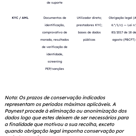
de suporte
KYC / AML
Documentos de
Utilizador direto;
Obrigação legal (A
identificação,
prestadores KYC;
6.º/1/c) — Lei n.
comprovativo de
bases de dados
83/2017 de 18 d
morada, resultados
públicas
agosto (PBCFT)
de verificação de
identidade,
screening
PEP/sanções
Nota: Os prazos de conservação indicados
representam os períodos máximos aplicáveis. A
Paynest procede à eliminação ou anonimização dos
dados logo que estes deixem de ser necessários para
a finalidade que motivou a sua recolha, exceto
quando obrigação legal imponha conservação por