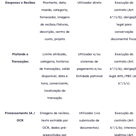
Despesas e Recibos
Montante, data,
Utilizador direto
Execução do
moeda, categoria,
contrato (Art.
fornecedor, imagens
6.º/1/b); obrigaç
de recibos/faturas,
legal para
descrição, centro de
conservação
custo, projeto
documental fisca
Plafonds e
Limite atribuído,
Utilizador e/ou
Execução do
Transações
categoria, histórico
sistemas de
contrato (Art.
de transações, saldo
pagamento e/ou
6.º/1/b); obrigaç
disponível, data e
Entidade patronal
legal AML/PBC (Ar
hora, comerciante,
6.º/1/c)
localização da
transação
Processamento IA /
Imagens de recibos,
Utilizador (via
Execução do
OCR
texto extraído por
submissão de
contrato (Art.
OCR, dados pré-
documentos)
6.º/1/b); interes
preenchidos por
legítimo (Art.