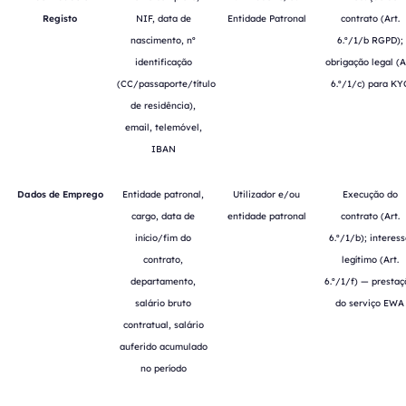
Registo
NIF, data de
Entidade Patronal
contrato (Art.
nascimento, nº
6.º/1/b RGPD);
identificação
obrigação legal (A
(CC/passaporte/título
6.º/1/c) para KY
de residência),
email, telemóvel,
IBAN
Dados de Emprego
Entidade patronal,
Utilizador e/ou
Execução do
cargo, data de
entidade patronal
contrato (Art.
início/fim do
6.º/1/b); interes
contrato,
legítimo (Art.
departamento,
6.º/1/f) — prestaç
salário bruto
do serviço EWA
contratual, salário
auferido acumulado
no período