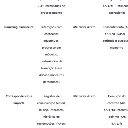
LLM, metadados de
6.º/1/f) — eficiên
processamento
operacional
Coaching Financeiro
Interações com
Utilizador direto
Consentimento (Ar
conteúdos
6.º/1/a RGPD) 
educativos,
retirado a qualqu
progresso em
momento
módulos,
preferências de
formação (sem
dados financeiros
detalhados)
Correspondência e
Registos de
Utilizador direto
Execução do
Suporte
comunicação (email,
contrato (Art.
in-app, intercom),
6.º/1/b); interes
histórico de
legítimo (Art.
reclamações, tickets
6.º/1/f)